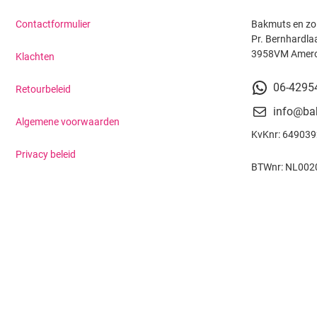
Contactformulier
Bakmuts en zo
Pr. Bernhardla
3958VM Amer
Klachten
06-4295
Retourbeleid
info@ba
Algemene voorwaarden
KvKnr: 64903
Privacy beleid
BTWnr: NL002