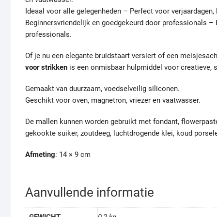
Ideaal voor alle gelegenheden
– Perfect voor verjaardagen, b
Beginnersvriendelijk en goedgekeurd door professionals
– 
professionals.
Of je nu een elegante bruidstaart versiert of een meisjesac
voor strikken
is een onmisbaar hulpmiddel voor creatieve, st
Gemaakt van duurzaam, voedselveilig siliconen.
Geschikt voor oven, magnetron, vriezer en vaatwasser.
De mallen kunnen worden gebruikt met fondant, flowerpaste
gekookte suiker, zoutdeeg, luchtdrogende klei, koud porsele
Afmeting
: 14 × 9 cm
Aanvullende informatie
GEWICHT
0,2 kg