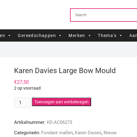
ren
Gereedschappen
Merken
Thema's
Aan
Karen Davies Large Bow Mould
€
27,50
2 op voorraad
Karen
Toevoegen aan winkelwagen
Davies
Large
Artikelnummer:
KD-AC06273
Bow
Mould
Categorieën:
Fondant mallen
,
Karen Davies
,
Nieuw