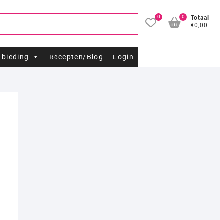
0
0
Totaal
€0,00
bieding
Recepten/Blog
Login