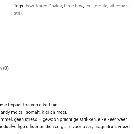
aantal
Tags:
bow
,
Karen Davies
,
large bow
,
mal
,
mould
,
siliconen
,
strik
n (0)
ele impact toe aan elke taart.
andy melts, isomalt, klei en meer.
mmel, geen stress – gewoon prachtige strikken, elke keer weer.
dselveilige siliconen die veilig zijn voor oven, magnetron, vriezer