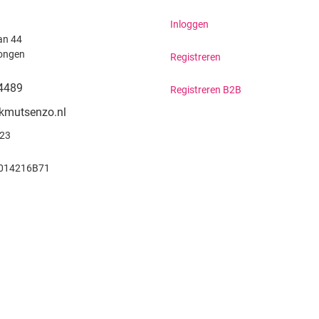
Inloggen
an 44
ongen
Registreren
4489
Registreren B2B
kmutsenzo.nl
923
014216B71