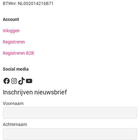
BTWnr: NL002014216B71
Account
Inloggen
Registreren
Registreren B2B
Social media
Facebook
Instagram
TikTok
YouTube
Inschrijven nieuwsbrief
Voornaam
Achternaam