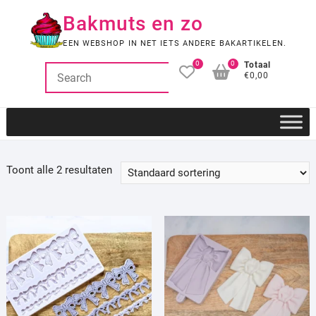
Ga
Bakmuts en zo
naar
de
EEN WEBSHOP IN NET IETS ANDERE BAKARTIKELEN.
inhoud
0
0
Totaal
€0,00
Toont alle 2 resultaten