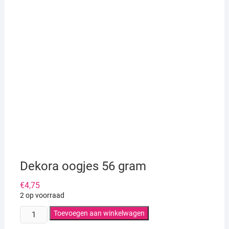
Dekora oogjes 56 gram
€
4,75
2 op voorraad
Dekora
Toevoegen aan winkelwagen
oogjes