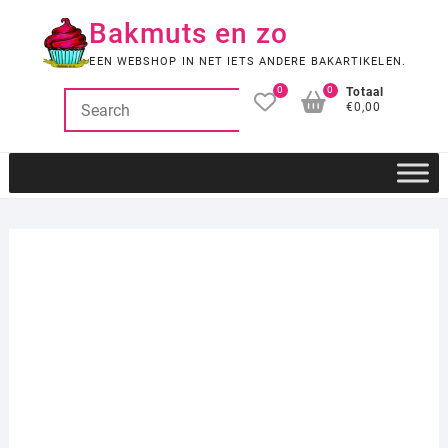
Ga
Bakmuts en zo
naar
de
EEN WEBSHOP IN NET IETS ANDERE BAKARTIKELEN.
inhoud
0
0
Totaal
€0,00