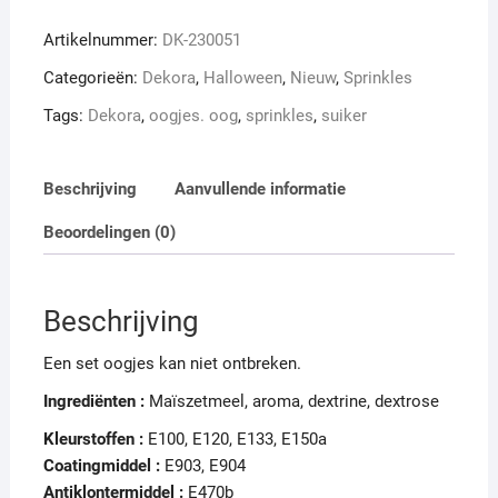
56
Artikelnummer:
DK-230051
gram
aantal
Categorieën:
Dekora
,
Halloween
,
Nieuw
,
Sprinkles
Tags:
Dekora
,
oogjes. oog
,
sprinkles
,
suiker
Beschrijving
Aanvullende informatie
Beoordelingen (0)
Beschrijving
Een set oogjes kan niet ontbreken.
Ingrediënten
:
Maïszetmeel, aroma, dextrine, dextrose
Kleurstoffen
:
E100, E120, E133, E150a
Coatingmiddel
:
E903, E904
Antiklontermiddel :
E470b