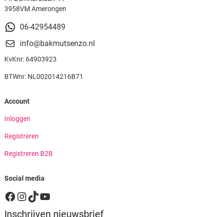
3958VM Amerongen
06-42954489
info@bakmutsenzo.nl
KvKnr: 64903923
BTWnr: NL002014216B71
Account
Inloggen
Registreren
Registreren B2B
Social media
Facebook
Instagram
TikTok
YouTube
Inschrijven nieuwsbrief