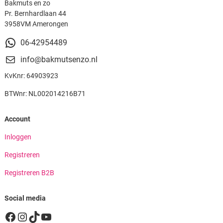
Bakmuts en zo
Pr. Bernhardlaan 44
3958VM Amerongen
06-42954489
info@bakmutsenzo.nl
KvKnr: 64903923
BTWnr: NL002014216B71
Account
Inloggen
Registreren
Registreren B2B
Social media
Facebook
Instagram
TikTok
YouTube