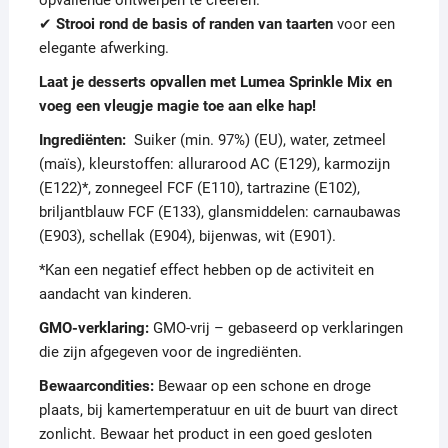
opvallende ontwerpen te creëren.
✔
Strooi rond de basis of randen van taarten
voor een
elegante afwerking.
Laat je desserts opvallen met Lumea Sprinkle Mix en
voeg een vleugje magie toe aan elke hap!
Ingrediënten:
Suiker (min. 97%) (EU), water, zetmeel
(maïs), kleurstoffen: allurarood AC (E129), karmozijn
(E122)*, zonnegeel FCF (E110), tartrazine (E102),
briljantblauw FCF (E133), glansmiddelen: carnaubawas
(E903), schellak (E904), bijenwas, wit (E901).
*Kan een negatief effect hebben op de activiteit en
aandacht van kinderen.
GMO-verklaring:
GMO-vrij – gebaseerd op verklaringen
die zijn afgegeven voor de ingrediënten.
Bewaarcondities:
Bewaar op een schone en droge
plaats, bij kamertemperatuur en uit de buurt van direct
zonlicht. Bewaar het product in een goed gesloten