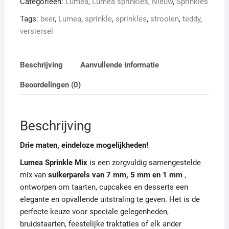
Categorieën:
Lumea
,
Lumea sprinkles
,
Nieuw
,
Sprinkles
gram
Tags:
beer
,
Lumea
,
sprinkle
,
sprinkles
,
strooien
,
teddy
,
aantal
versiersel
Beschrijving
Aanvullende informatie
Beoordelingen (0)
Beschrijving
Drie maten, eindeloze mogelijkheden!
Lumea Sprinkle Mix
is ​​een zorgvuldig samengestelde
mix van
suikerparels van 7 mm, 5 mm en 1 mm
,
ontworpen om taarten, cupcakes en desserts een
elegante en opvallende uitstraling te geven. Het is de
perfecte keuze voor speciale gelegenheden,
bruidstaarten, feestelijke traktaties of elk ander