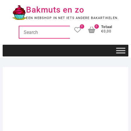
Ga
Bakmuts en zo
naar
de
EEN WEBSHOP IN NET IETS ANDERE BAKARTIKELEN.
inhoud
0
0
Totaal
€0,00