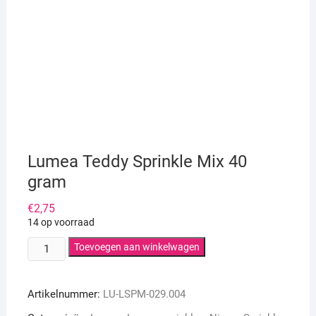
Lumea Teddy Sprinkle Mix 40
gram
€
2,75
14 op voorraad
Lumea
Toevoegen aan winkelwagen
Teddy
Sprinkle
Artikelnummer:
LU-LSPM-029.004
Mix
40