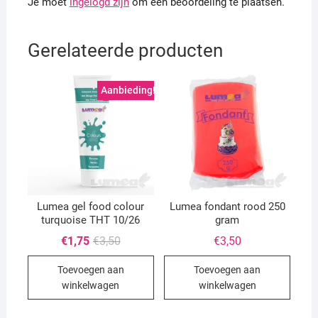
Je moet
ingelogd zijn
om een beoordeling te plaatsen.
Gerelateerde producten
Aanbieding!
Lumea gel food colour
Lumea fondant rood 250
turquoise THT 10/26
gram
Oorspronkelijke
Huidige
€
1,75
€
3,50
€
3,50
prijs
prijs
was:
is:
Toevoegen aan
Toevoegen aan
€3,50.
€1,75.
winkelwagen
winkelwagen