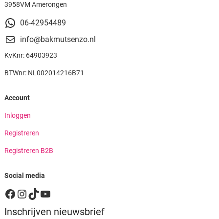
3958VM Amerongen
06-42954489
info@bakmutsenzo.nl
KvKnr: 64903923
BTWnr: NL002014216B71
Account
Inloggen
Registreren
Registreren B2B
Social media
Facebook
Instagram
TikTok
YouTube
Inschrijven nieuwsbrief