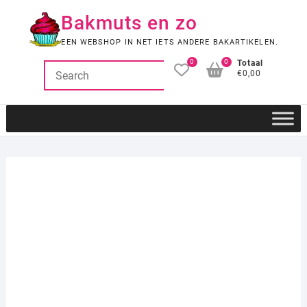
Ga
Bakmuts en zo
naar
de
EEN WEBSHOP IN NET IETS ANDERE BAKARTIKELEN.
inhoud
0
0
Totaal
€0,00