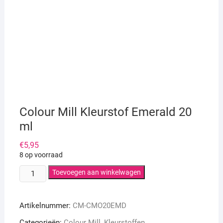
Colour Mill Kleurstof Emerald 20
ml
€
5,95
8 op voorraad
Colour
Toevoegen aan winkelwagen
Mill
Kleurstof
Artikelnummer:
CM-CMO20EMD
Emerald
20
Categorieën:
Colour Mill
,
Kleurstoffen