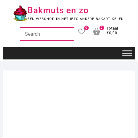
Ga
Bakmuts en zo
naar
de
EEN WEBSHOP IN NET IETS ANDERE BAKARTIKELEN.
inhoud
0
0
Totaal
€0,00