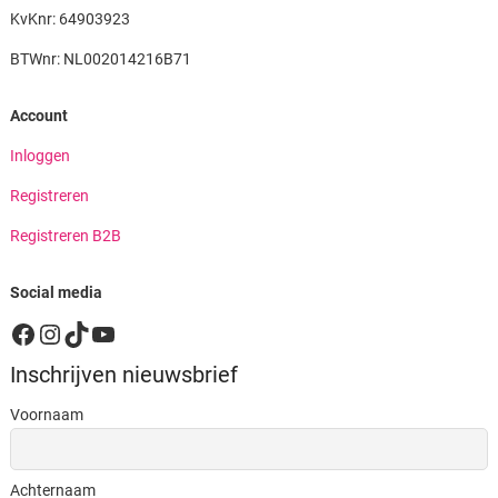
KvKnr: 64903923
BTWnr: NL002014216B71
Account
Inloggen
Registreren
Registreren B2B
Social media
Facebook
Instagram
TikTok
YouTube
Inschrijven nieuwsbrief
Voornaam
Achternaam