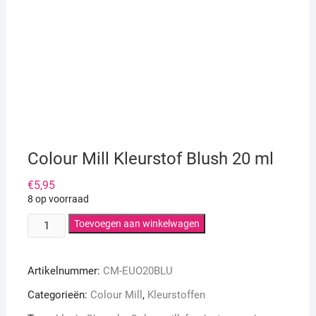
Colour Mill Kleurstof Blush 20 ml
€
5,95
8 op voorraad
Colour
Toevoegen aan winkelwagen
Mill
Kleurstof
Artikelnummer:
CM-EUO20BLU
Blush
20
Categorieën:
Colour Mill
,
Kleurstoffen
ml