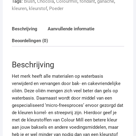
Tags:
blush
,
Chocola
,
Colourmill
,
fondant
,
ganache
,
aantal
kleuren
,
kleurstof
,
Poeder
Beschrijving
Aanvullende informatie
Beoordelingen (0)
Beschrijving
Het merk heeft alle materialen op waterbasis
verwijderd en vervangen door bak- en cakevriendelijke
oliën. Deze oliën mengen zich veel beter dan gels op
waterbasis. Daarnaast wordt door middel van een
gespecialiseerd ‘micro-freesproces’ ervoor gezorgd dat
de kleuren korrel- en streepvrij zijn. Hierdoor geef je
met de kleurstoffen van Colour Mill een betere kleur
aan jouw baksels en andere voedingsmiddelen, maar
heb je er wel minder van nodig dan van een kleurstof