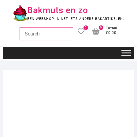
Ga
Bakmuts en zo
naar
de
EEN WEBSHOP IN NET IETS ANDERE BAKARTIKELEN.
inhoud
0
0
Totaal
€0,00