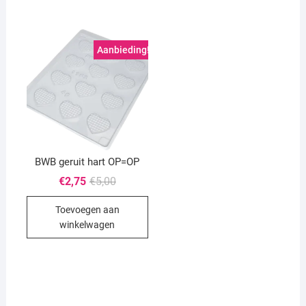
Aanbieding!
BWB geruit hart OP=OP
Oorspronkelijke
Huidige
€
2,75
€
5,00
prijs
prijs
was:
is:
Toevoegen aan
€5,00.
€2,75.
winkelwagen