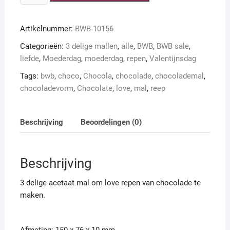
reep
love
Artikelnummer:
BWB-10156
OP=OP
aantal
Categorieën:
3 delige mallen
,
alle
,
BWB
,
BWB sale
,
liefde
,
Moederdag
,
moederdag
,
repen
,
Valentijnsdag
Tags:
bwb
,
choco
,
Chocola
,
chocolade
,
chocolademal
,
chocoladevorm
,
Chocolate
,
love
,
mal
,
reep
Beschrijving
Beoordelingen (0)
Beschrijving
3 delige acetaat mal om love repen van chocolade te
maken.
Afmeting: 150 x 76 x 10 mm