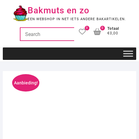
Ga
Bakmuts en zo
naar
de
EEN WEBSHOP IN NET IETS ANDERE BAKARTIKELEN.
inhoud
0
0
Totaal
€0,00
Aanbieding!