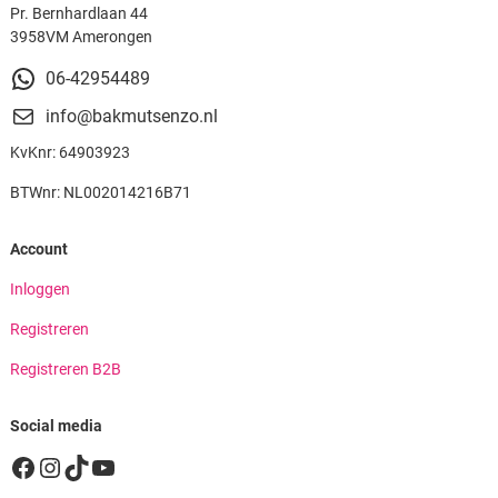
Pr. Bernhardlaan 44
3958VM Amerongen
06-42954489
info@bakmutsenzo.nl
KvKnr: 64903923
BTWnr: NL002014216B71
Account
Inloggen
Registreren
Registreren B2B
Social media
Facebook
Instagram
TikTok
YouTube