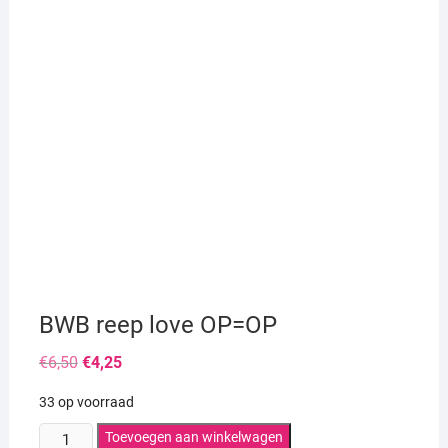
BWB reep love OP=OP
Oorspronkelijke
Huidige
€
6,50
€
4,25
prijs
prijs
was:
is:
33 op voorraad
€6,50.
€4,25.
BWB
Toevoegen aan winkelwagen