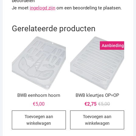
beoordelen
Je moet
ingelogd zijn
om een beoordeling te plaatsen.
Gerelateerde producten
Aanbieding!
BWB eenhoorn hoorn
BWB kleurtjes OP=OP
Oorspronkeli
Huidige
€
5,00
€
2,75
€
5,00
prijs
prijs
was:
is:
Toevoegen aan
Toevoegen aan
€5,00.
€2,75.
winkelwagen
winkelwagen