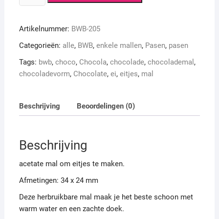
paaseitjes
aantal
Artikelnummer:
BWB-205
Categorieën:
alle
,
BWB
,
enkele mallen
,
Pasen
,
pasen
Tags:
bwb
,
choco
,
Chocola
,
chocolade
,
chocolademal
,
chocoladevorm
,
Chocolate
,
ei
,
eitjes
,
mal
Beschrijving
Beoordelingen (0)
Beschrijving
acetate mal om eitjes te maken.
Afmetingen: 34 x 24 mm
Deze herbruikbare mal maak je het beste schoon met
warm water en een zachte doek.