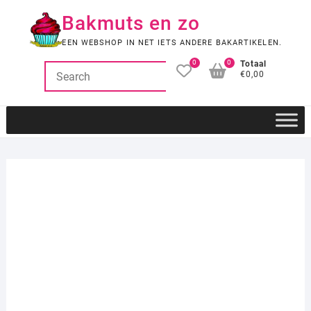
Ga
Bakmuts en zo
naar
de
EEN WEBSHOP IN NET IETS ANDERE BAKARTIKELEN.
inhoud
0
0
Totaal
€0,00