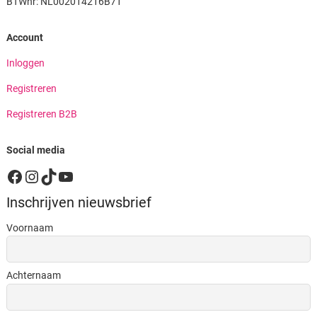
BTWnr: NL002014216B71
Account
Inloggen
Registreren
Registreren B2B
Social media
Facebook
Instagram
TikTok
YouTube
Inschrijven nieuwsbrief
Voornaam
Achternaam