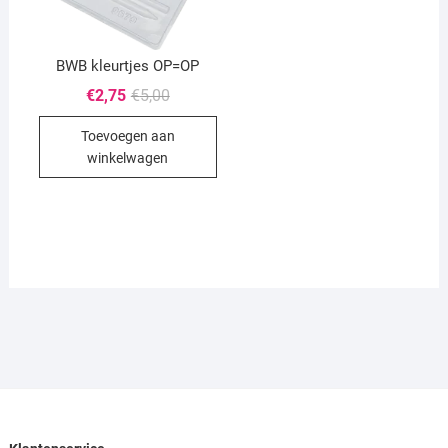
BWB kleurtjes OP=OP
Oorspronkelijke
Huidige
€
2,75
€
5,00
prijs
prijs
was:
is:
Toevoegen aan
€5,00.
€2,75.
winkelwagen