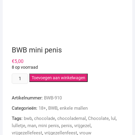
BWB mini penis
€
5,00
8 op voorraad
BWB
Toevoegen aan winkelwagen
mini
penis
Artikelnummer:
BWB-910
aantal
Categorieën:
18+
,
BWB
,
enkele mallen
Tags:
bwb
,
chocolade
,
chocolademal
,
Chocolate
,
lul
,
lulletje
,
man
,
mini penis
,
penis
,
vrijgezel
,
vrijgezellefeest
,
vrijgezellenfeest
,
vrouw