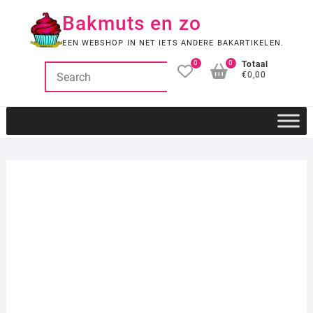
Ga
Bakmuts en zo
naar
de
EEN WEBSHOP IN NET IETS ANDERE BAKARTIKELEN.
inhoud
0
0
Totaal
€0,00