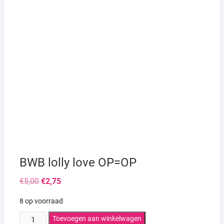
BWB lolly love OP=OP
Oorspronkelijke
Huidige
€
5,00
€
2,75
prijs
prijs
was:
is:
8 op voorraad
€5,00.
€2,75.
BWB
Toevoegen aan winkelwagen