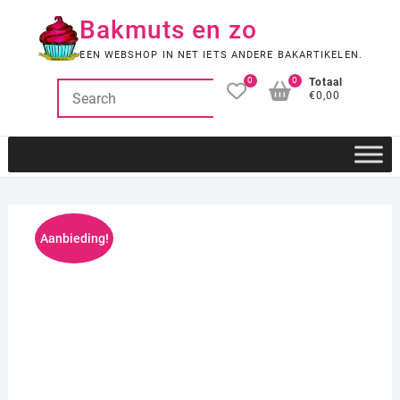
Ga
Bakmuts en zo
naar
de
EEN WEBSHOP IN NET IETS ANDERE BAKARTIKELEN.
inhoud
0
0
Totaal
€0,00
Aanbieding!