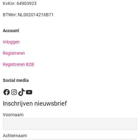
KvKnr: 64903923
BTWnr: NL002014216B71
Account
Inloggen
Registreren
Registreren B2B
Social media
Facebook
Instagram
TikTok
YouTube
Inschrijven nieuwsbrief
Voornaam
Achternaam