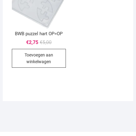
BWB puzzel hart OP=OP
Oorspronkelijke
Huidige
€
2,75
€
5,00
prijs
prijs
was:
is:
Toevoegen aan
€5,00.
€2,75.
winkelwagen