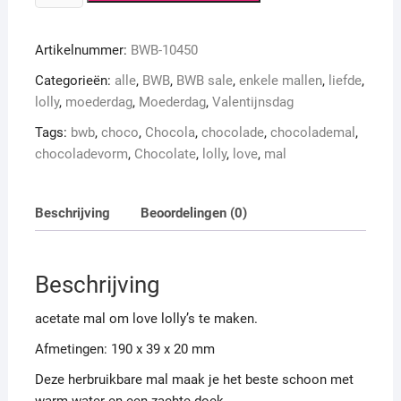
lolly
love
Artikelnummer:
BWB-10450
OP=OP
aantal
Categorieën:
alle
,
BWB
,
BWB sale
,
enkele mallen
,
liefde
,
lolly
,
moederdag
,
Moederdag
,
Valentijnsdag
Tags:
bwb
,
choco
,
Chocola
,
chocolade
,
chocolademal
,
chocoladevorm
,
Chocolate
,
lolly
,
love
,
mal
Beschrijving
Beoordelingen (0)
Beschrijving
acetate mal om love lolly’s te maken.
Afmetingen: 190 x 39 x 20 mm
Deze herbruikbare mal maak je het beste schoon met
warm water en een zachte doek.