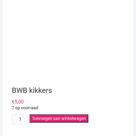
BWB kikkers
€
5,00
7 op voorraad
BWB
Toevoegen aan winkelwagen
kikkers
aantal