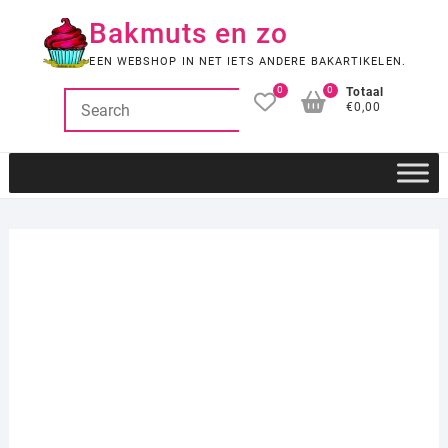
Ga
Bakmuts en zo
naar
de
EEN WEBSHOP IN NET IETS ANDERE BAKARTIKELEN.
inhoud
0
0
Totaal
€0,00