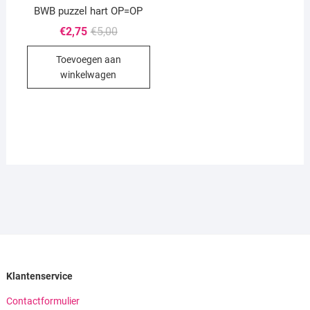
BWB puzzel hart OP=OP
Oorspronkelijke
Huidige
€
2,75
€
5,00
prijs
prijs
was:
is:
Toevoegen aan
€5,00.
€2,75.
winkelwagen
Klantenservice
Contactformulier