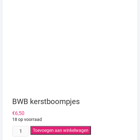
BWB kerstboompjes
€
6,50
18 op voorraad
BWB
Toevoegen aan winkelwagen
kerstboompjes