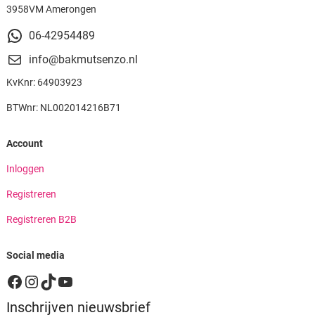
3958VM Amerongen
06-42954489
info@bakmutsenzo.nl
KvKnr: 64903923
BTWnr: NL002014216B71
Account
Inloggen
Registreren
Registreren B2B
Social media
Facebook
Instagram
TikTok
YouTube
Inschrijven nieuwsbrief