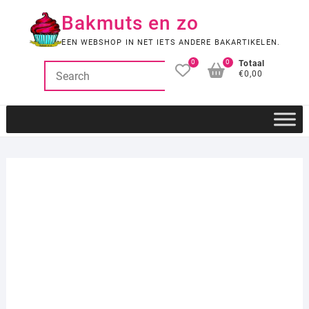
Ga
Bakmuts en zo
naar
de
EEN WEBSHOP IN NET IETS ANDERE BAKARTIKELEN.
inhoud
0
0
Totaal
€0,00