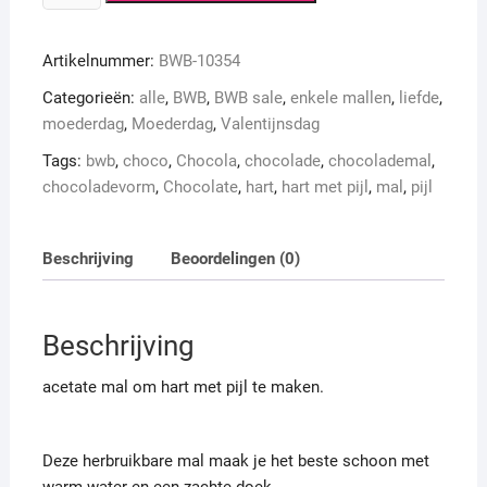
hart
met
Artikelnummer:
BWB-10354
pijl
OP=OP
Categorieën:
alle
,
BWB
,
BWB sale
,
enkele mallen
,
liefde
,
aantal
moederdag
,
Moederdag
,
Valentijnsdag
Tags:
bwb
,
choco
,
Chocola
,
chocolade
,
chocolademal
,
chocoladevorm
,
Chocolate
,
hart
,
hart met pijl
,
mal
,
pijl
Beschrijving
Beoordelingen (0)
Beschrijving
acetate mal om hart met pijl te maken.
Deze herbruikbare mal maak je het beste schoon met
warm water en een zachte doek.