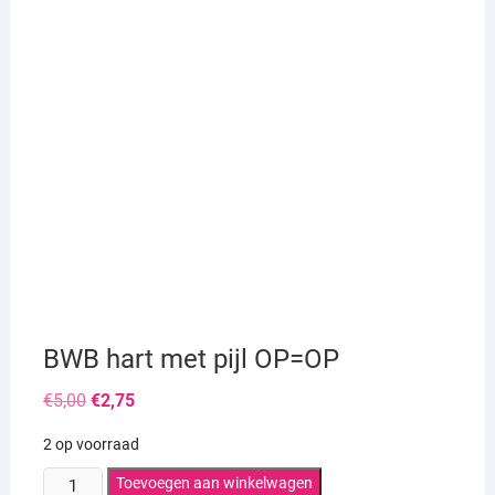
BWB hart met pijl OP=OP
Oorspronkelijke
Huidige
€
5,00
€
2,75
prijs
prijs
was:
is:
2 op voorraad
€5,00.
€2,75.
BWB
Toevoegen aan winkelwagen