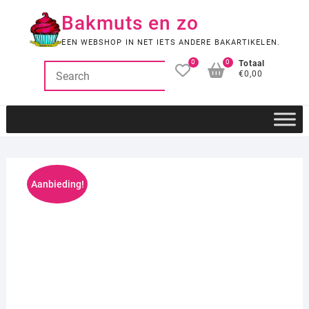
Ga
Bakmuts en zo
naar
de
EEN WEBSHOP IN NET IETS ANDERE BAKARTIKELEN.
inhoud
0
0
Totaal
€0,00
Aanbieding!