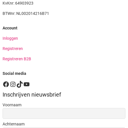
KvKnr: 64903923
BTWnr: NL002014216B71
Account
Inloggen
Registreren
Registreren B2B
Social media
Facebook
Instagram
TikTok
YouTube
Inschrijven nieuwsbrief
Voornaam
Achternaam