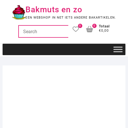
Ga
Bakmuts en zo
naar
de
EEN WEBSHOP IN NET IETS ANDERE BAKARTIKELEN.
inhoud
0
0
Totaal
€0,00