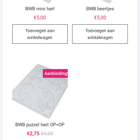
BWB mini hart
BWB beertjes
€
5,00
€
5,00
Toevoegen aan
Toevoegen aan
winkelwagen
winkelwagen
Aanbieding!
BWB puzzel hart OP=OP
Oorspronkelijke
Huidige
€
2,75
€
5,00
prijs
prijs