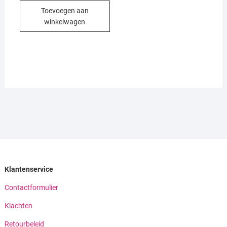
was:
is:
Toevoegen aan
€5,00.
€2,75.
winkelwagen
Klantenservice
Contactformulier
Klachten
Retourbeleid