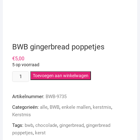
BWB gingerbread poppetjes
€
5,00
5 op voorraad
BWB
Toevoegen aan winkelwagen
gingerbread
poppetjes
Artikelnummer:
BWB-9735
aantal
Categorieën:
alle
,
BWB
,
enkele mallen
,
kerstmis
,
Kerstmis
Tags:
bwb
,
chocolade
,
gingerbread
,
gingerbread
poppetjes
,
kerst