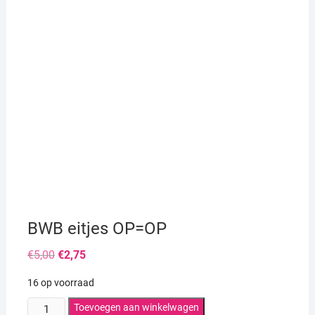
BWB eitjes OP=OP
Oorspronkelijke
Huidige
€
5,00
€
2,75
prijs
prijs
was:
is:
16 op voorraad
€5,00.
€2,75.
BWB
Toevoegen aan winkelwagen