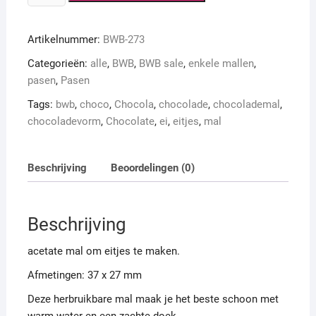
eitjes
OP=OP
Artikelnummer:
BWB-273
aantal
Categorieën:
alle
,
BWB
,
BWB sale
,
enkele mallen
,
pasen
,
Pasen
Tags:
bwb
,
choco
,
Chocola
,
chocolade
,
chocolademal
,
chocoladevorm
,
Chocolate
,
ei
,
eitjes
,
mal
Beschrijving
Beoordelingen (0)
Beschrijving
acetate mal om eitjes te maken.
Afmetingen: 37 x 27 mm
Deze herbruikbare mal maak je het beste schoon met
warm water en een zachte doek.