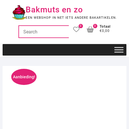
Ga
Bakmuts en zo
naar
de
EEN WEBSHOP IN NET IETS ANDERE BAKARTIKELEN.
inhoud
0
0
Totaal
€0,00
Aanbieding!