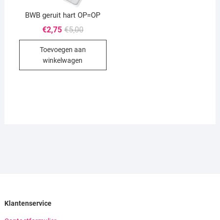
BWB geruit hart OP=OP
Oorspronkelijke
Huidige
€
2,75
€
5,00
prijs
prijs
was:
is:
Toevoegen aan
€5,00.
€2,75.
winkelwagen
Klantenservice