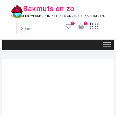
Ga
Bakmuts en zo
naar
de
EEN WEBSHOP IN NET IETS ANDERE BAKARTIKELEN.
inhoud
0
0
Totaal
€0,00