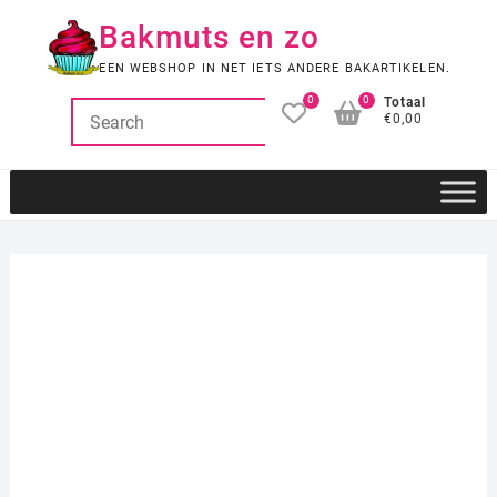
Ga
Bakmuts en zo
naar
de
EEN WEBSHOP IN NET IETS ANDERE BAKARTIKELEN.
inhoud
0
0
Totaal
€0,00