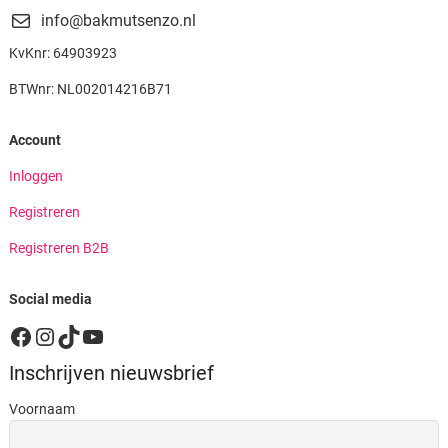
info@bakmutsenzo.nl
KvKnr: 64903923
BTWnr: NL002014216B71
Account
Inloggen
Registreren
Registreren B2B
Social media
Facebook
Instagram
TikTok
YouTube
Inschrijven nieuwsbrief
Voornaam