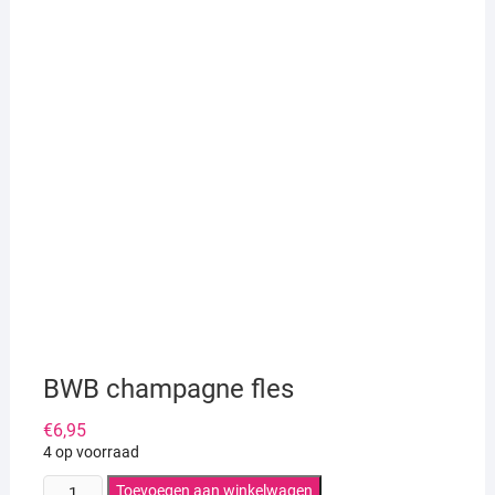
BWB champagne fles
€
6,95
4 op voorraad
BWB
Toevoegen aan winkelwagen