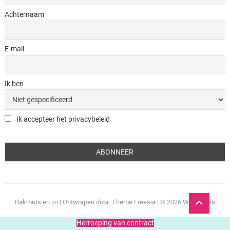
Achternaam
E-mail
Ik ben
Ik accepteer het privacybeleid
Ga
Bakmuts en zo
| Ontworpen door:
Theme Freesia
| © 2026
WordPress
naar
boven
Herroeping van contract