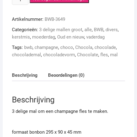
champagne
fles
Artikelnummer:
BWB-3649
aantal
Categorieën:
3 delige mallen groot
,
alle
,
BWB
,
divers
,
kerstmis
,
moederdag
,
Oud en nieuw
,
vaderdag
Tags:
bwb
,
champagne
,
choco
,
Chocola
,
chocolade
,
chocolademal
,
chocoladevorm
,
Chocolate
,
fles
,
mal
Beschrijving
Beoordelingen (0)
Beschrijving
3 delige mal om een champagne fles te maken.
formaat bonbon 295 x 90 x 45 mm