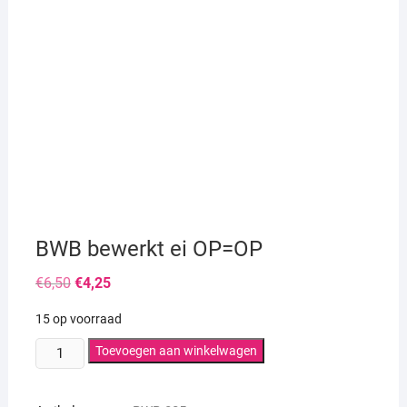
BWB bewerkt ei OP=OP
Oorspronkelijke
Huidige
€
6,50
€
4,25
prijs
prijs
was:
is:
15 op voorraad
€6,50.
€4,25.
BWB
Toevoegen aan winkelwagen
bewerkt
ei