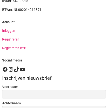
KvKnr: 64903923
BTWnr: NL002014216B71
Account
Inloggen
Registreren
Registreren B2B
Social media
Facebook
Instagram
TikTok
YouTube
Inschrijven nieuwsbrief
Voornaam
Achternaam