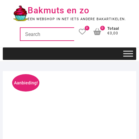
Ga
Bakmuts en zo
naar
de
EEN WEBSHOP IN NET IETS ANDERE BAKARTIKELEN.
inhoud
0
0
Totaal
€0,00
Aanbieding!