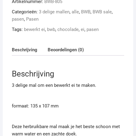
Artikelnummer:
BWB-805
OP=OP
aantal
Categorieën:
3 delige mallen
,
alle
,
BWB
,
BWB sale
,
pasen
,
Pasen
Tags:
bewerkt ei
,
bwb
,
chocolade
,
ei
,
pasen
Beschrijving
Beoordelingen (0)
Beschrijving
3 delige mal om een bewerkt ei te maken.
formaat: 135 x 107 mm
Deze herbruikbare mal maak je het beste schoon met
warm water en een zachte doek.