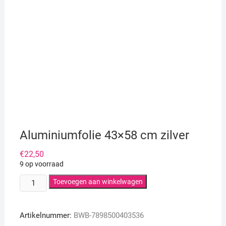
Aluminiumfolie 43×58 cm zilver
€
22,50
9 op voorraad
Aluminiumfolie
Toevoegen aan winkelwagen
43x58
cm
Artikelnummer:
BWB-7898500403536
zilver