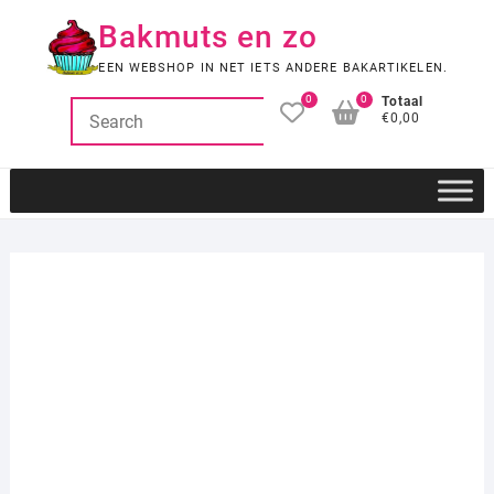
Ga
Bakmuts en zo
naar
de
EEN WEBSHOP IN NET IETS ANDERE BAKARTIKELEN.
inhoud
0
0
Totaal
€0,00