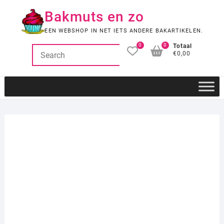
Ga
Bakmuts en zo
naar
de
EEN WEBSHOP IN NET IETS ANDERE BAKARTIKELEN.
inhoud
0
0
Totaal
€0,00