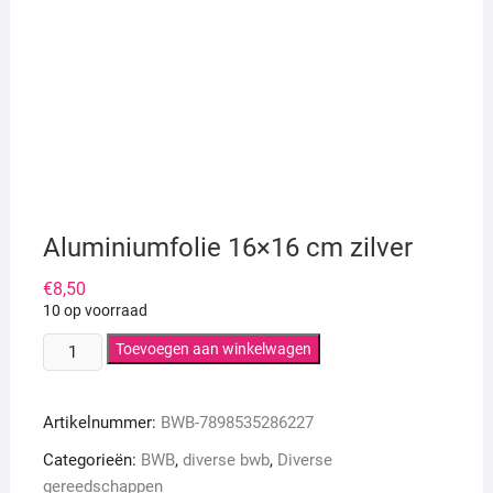
Aluminiumfolie 16×16 cm zilver
€
8,50
10 op voorraad
Aluminiumfolie
Toevoegen aan winkelwagen
16x16
cm
Artikelnummer:
BWB-7898535286227
zilver
aantal
Categorieën:
BWB
,
diverse bwb
,
Diverse
gereedschappen