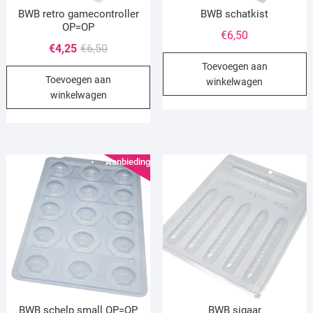
BWB retro gamecontroller
BWB schatkist
OP=OP
€
6,50
Oorspronkelijke
Huidige
€
4,25
€
6,50
prijs
prijs
Toevoegen aan
Toevoegen aan
was:
is:
winkelwagen
winkelwagen
€6,50.
€4,25.
Aanbieding!
BWB schelp small OP=OP
BWB sigaar