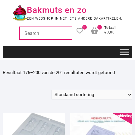
Ga
Bakmuts en zo
naar
de
EEN WEBSHOP IN NET IETS ANDERE BAKARTIKELEN.
inhoud
0
0
Totaal
€0,00
Resultaat 176–200 van de 201 resultaten wordt getoond
Aanbieding!