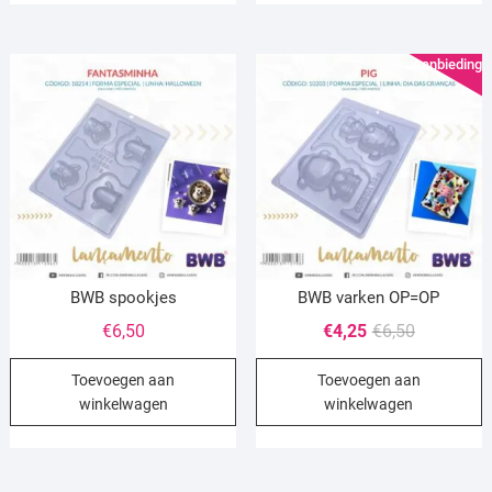
Aanbieding!
BWB spookjes
BWB varken OP=OP
Oorspronke
Huidige
€
6,50
€
4,25
€
6,50
prijs
prijs
Toevoegen aan
Toevoegen aan
was:
is:
winkelwagen
winkelwagen
€6,50.
€4,25.