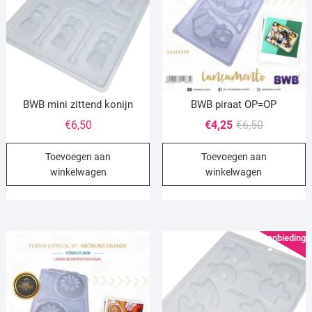
BWB mini zittend konijn
BWB piraat OP=OP
Oorspronke
Huidige
€
6,50
€
4,25
€
6,50
prijs
prijs
Toevoegen aan
Toevoegen aan
was:
is:
winkelwagen
winkelwagen
€6,50.
€4,25.
Aanbieding!