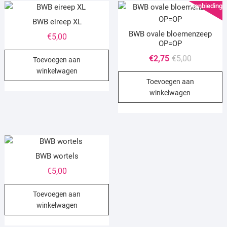
Aanbieding!
BWB eireep XL
BWB ovale bloemenzeep
€
5,00
OP=OP
Oorspronke
Huidige
€
2,75
€
5,00
Toevoegen aan
prijs
prijs
winkelwagen
Toevoegen aan
was:
is:
winkelwagen
€5,00.
€2,75.
BWB wortels
€
5,00
Toevoegen aan
winkelwagen