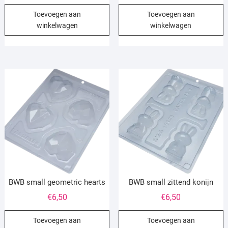
prijs
prijs
Toevoegen aan
Toevoegen aan
was:
is:
winkelwagen
winkelwagen
€6,50.
€4,25.
BWB small geometric hearts
BWB small zittend konijn
€
6,50
€
6,50
Toevoegen aan
Toevoegen aan