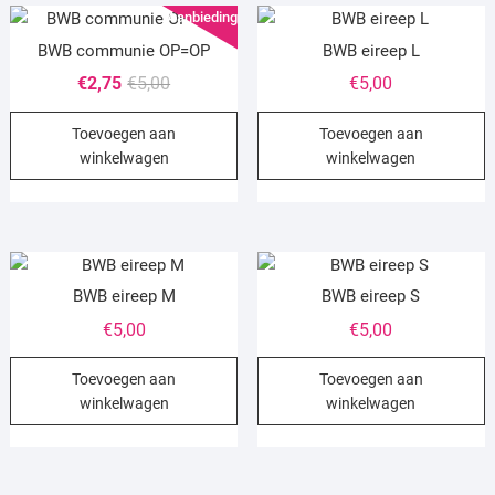
Aanbieding!
BWB communie OP=OP
BWB eireep L
Oorspronkelijke
Huidige
€
2,75
€
5,00
€
5,00
prijs
prijs
Toevoegen aan
Toevoegen aan
was:
is:
winkelwagen
winkelwagen
€5,00.
€2,75.
BWB eireep M
BWB eireep S
€
5,00
€
5,00
Toevoegen aan
Toevoegen aan
winkelwagen
winkelwagen