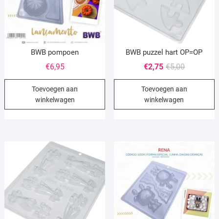
BWB pompoen
BWB puzzel hart OP=OP
Oorspronke
Huidige
€
6,95
€
2,75
€
5,00
prijs
prijs
Toevoegen aan
Toevoegen aan
was:
is:
winkelwagen
winkelwagen
€5,00.
€2,75.