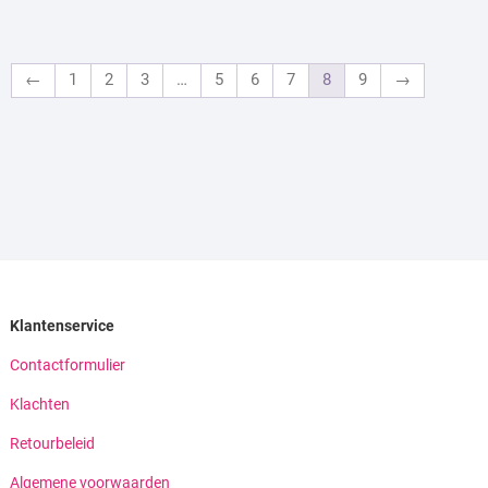
←
1
2
3
…
5
6
7
8
9
→
Klantenservice
Contactformulier
Klachten
Retourbeleid
Algemene voorwaarden