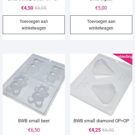
Oorspronkelijke
Huidige
€
4,50
€
6,95
€
5,00
prijs
prijs
Toevoegen aan
Toevoegen aan
was:
is:
winkelwagen
winkelwagen
€6,95.
€4,50.
Aanbieding!
BWB small beer
BWB small diamond OP=OP
Oorspronke
Huidige
€
6,50
€
4,25
€
6,50