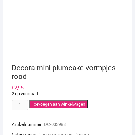
Decora mini plumcake vormpjes
rood
€
2,95
2 op voorraad
Decora
Toevoegen aan winkelwagen
mini
plumcake
Artikelnummer:
DC-0339881
vormpjes
rood
Categorieën:
Cupcake vormen
,
Decora