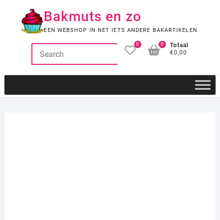
Ga
Bakmuts en zo
naar
de
EEN WEBSHOP IN NET IETS ANDERE BAKARTIKELEN.
inhoud
0
0
Totaal
€0,00