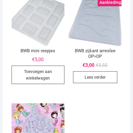
Aanbieding!
BWB mini reepjes
BWB zijkant arreslee
OP=OP
€
5,00
Oorspronkeli
Huidige
€
3,00
€
5,50
prijs
prijs
Toevoegen aan
was:
is:
Lees verder
€5,50.
€3,00.
winkelwagen