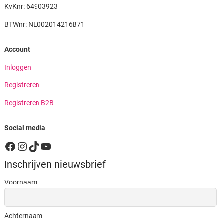
KvKnr: 64903923
BTWnr: NL002014216B71
Account
Inloggen
Registreren
Registreren B2B
Social media
Facebook
Instagram
TikTok
YouTube
Inschrijven nieuwsbrief
Voornaam
Achternaam