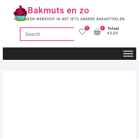
Ga
Bakmuts en zo
naar
de
EEN WEBSHOP IN NET IETS ANDERE BAKARTIKELEN.
inhoud
0
0
Totaal
€0,00