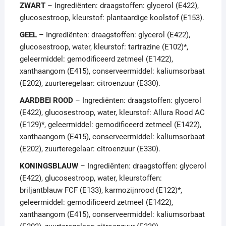
ZWART
– Ingrediënten: draagstoffen: glycerol (E422),
glucosestroop, kleurstof: plantaardige koolstof (E153).
GEEL
– Ingrediënten: draagstoffen: glycerol (E422),
glucosestroop, water, kleurstof: tartrazine (E102)*,
geleermiddel: gemodificeerd zetmeel (E1422),
xanthaangom (E415), conserveermiddel: kaliumsorbaat
(E202), zuurteregelaar: citroenzuur (E330).
AARDBEI ROOD
– Ingrediënten: draagstoffen: glycerol
(E422), glucosestroop, water, kleurstof: Allura Rood AC
(E129)*, geleermiddel: gemodificeerd zetmeel (E1422),
xanthaangom (E415), conserveermiddel: kaliumsorbaat
(E202), zuurteregelaar: citroenzuur (E330).
KONINGSBLAUW
– Ingrediënten: draagstoffen: glycerol
(E422), glucosestroop, water, kleurstoffen:
briljantblauw FCF (E133), karmozijnrood (E122)*,
geleermiddel: gemodificeerd zetmeel (E1422),
xanthaangom (E415), conserveermiddel: kaliumsorbaat