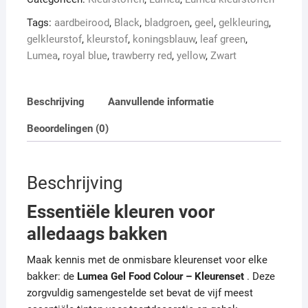
5x10
Tags:
aardbeirood
,
Black
,
bladgroen
,
geel
,
gelkleuring
,
gram
gelkleurstof
,
kleurstof
,
koningsblauw
,
leaf green
,
aantal
Lumea
,
royal blue
,
trawberry red
,
yellow
,
Zwart
Beschrijving
Aanvullende informatie
Beoordelingen (0)
Beschrijving
Essentiële kleuren voor
alledaags bakken
Maak kennis met de onmisbare kleurenset voor elke
bakker: de
Lumea Gel Food Colour – Kleurenset
. Deze
zorgvuldig samengestelde set bevat de vijf meest