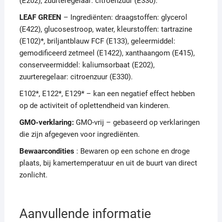
(E202), zuurteregelaar: citroenzuur (E330).
LEAF GREEN
– Ingrediënten: draagstoffen: glycerol
(E422), glucosestroop, water, kleurstoffen: tartrazine
(E102)*, briljantblauw FCF (E133), geleermiddel:
gemodificeerd zetmeel (E1422), xanthaangom (E415),
conserveermiddel: kaliumsorbaat (E202),
zuurteregelaar: citroenzuur (E330).
E102*, E122*, E129* – kan een negatief effect hebben
op de activiteit of oplettendheid van kinderen.
GMO-verklaring:
GMO-vrij – gebaseerd op verklaringen
die zijn afgegeven voor ingrediënten.
Bewaarcondities
: Bewaren op een schone en droge
plaats, bij kamertemperatuur en uit de buurt van direct
zonlicht.
Aanvullende informatie