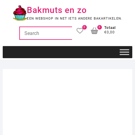
Ga
Bakmuts en zo
naar
de
EEN WEBSHOP IN NET IETS ANDERE BAKARTIKELEN.
inhoud
0
0
Totaal
€0,00