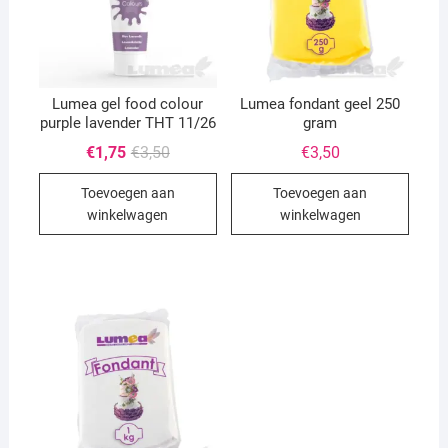
Lumea gel food colour
Lumea fondant geel 250
purple lavender THT 11/26
gram
Oorspronkelijke
Huidige
€
1,75
€
3,50
€
3,50
prijs
prijs
was:
is:
Toevoegen aan
Toevoegen aan
€3,50.
€1,75.
winkelwagen
winkelwagen