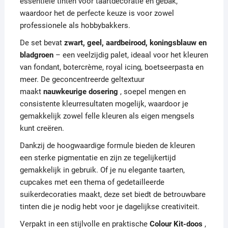
essentiële tinten voor taartdecoratie en gebak,
waardoor het de perfecte keuze is voor zowel
professionele als hobbybakkers.
De set bevat
zwart, geel, aardbeirood, koningsblauw en
bladgroen
– een veelzijdig palet, ideaal voor het kleuren
van fondant, botercrème, royal icing, boetseerpasta en
meer. De geconcentreerde geltextuur
maakt
nauwkeurige dosering
, soepel mengen en
consistente kleurresultaten mogelijk, waardoor je
gemakkelijk zowel felle kleuren als eigen mengsels
kunt creëren.
Dankzij de hoogwaardige formule bieden de kleuren
een sterke pigmentatie en zijn ze tegelijkertijd
gemakkelijk in gebruik. Of je nu elegante taarten,
cupcakes met een thema of gedetailleerde
suikerdecoraties maakt, deze set biedt de betrouwbare
tinten die je nodig hebt voor je dagelijkse creativiteit.
Verpakt in een stijlvolle en praktische
Colour Kit-doos
,