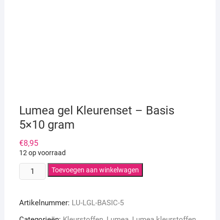
Lumea gel Kleurenset – Basis
5×10 gram
€
8,95
12 op voorraad
Lumea
Toevoegen aan winkelwagen
gel
Kleurenset
Artikelnummer:
LU-LGL-BASIC-5
-
Basis
Categorieën:
Kleurstoffen
,
Lumea
,
Lumea kleurstoffen