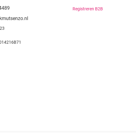
4489
Registreren B2B
kmutsenzo.nl
923
014216B71