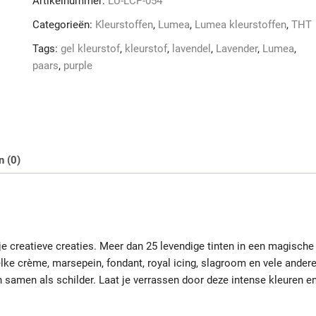
Artikelnummer:
LU-LCP-054
colour
purple
Categorieën:
Kleurstoffen
,
Lumea
,
Lumea kleurstoffen
,
THT
lavender
Tags:
gel kleurstof
,
kleurstof
,
lavendel
,
Lavender
,
Lumea
,
THT
paars
,
purple
11/26
aantal
n (0)
je creatieve creaties. Meer dan 25 levendige tinten in een magische
elke crème, marsepein, fondant, royal icing, slagroom en vele ander
 samen als schilder. Laat je verrassen door deze intense kleuren e