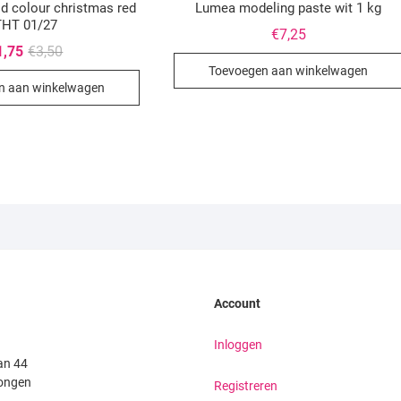
d colour christmas red
Lumea modeling paste wit 1 kg
THT 01/27
€
7,25
Oorspronkelijke
Huidige
1,75
€
3,50
prijs
prijs
Toevoegen aan winkelwagen
was:
is:
n aan winkelwagen
€3,50.
€1,75.
Account
Inloggen
an 44
ongen
Registreren