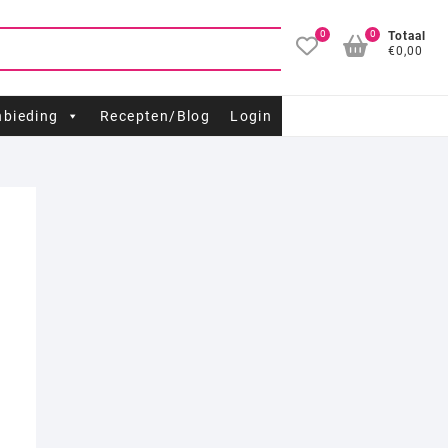
0
0
Totaal
€0,00
bieding
Recepten/Blog
Login