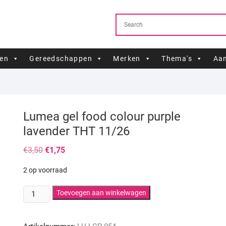
ren
Gereedschappen
Merken
Thema's
Aan
Lumea gel food colour purple
lavender THT 11/26
Oorspronkelijke
Huidige
€
3,50
€
1,75
prijs
prijs
was:
is:
2 op voorraad
€3,50.
€1,75.
Lumea
Toevoegen aan winkelwagen
gel
food