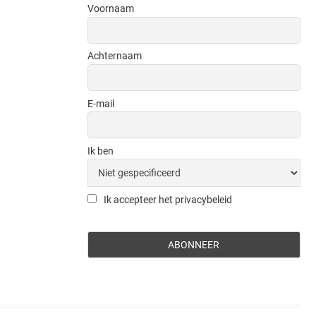
Voornaam
Achternaam
E-mail
Ik ben
Ik accepteer het privacybeleid