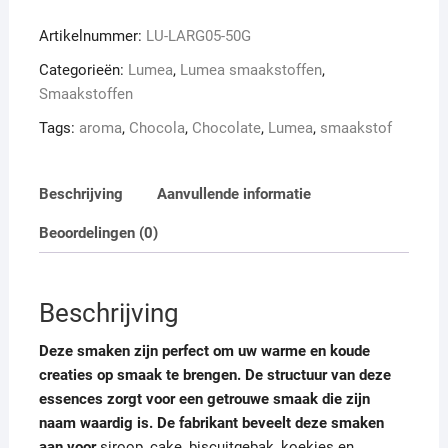
chocolate
Artikelnummer:
LU-LARG05-50G
50
gram
Categorieën:
Lumea
,
Lumea smaakstoffen
,
aantal
Smaakstoffen
Tags:
aroma
,
Chocola
,
Chocolate
,
Lumea
,
smaakstof
Beschrijving
Aanvullende informatie
Beoordelingen (0)
Beschrijving
Deze smaken zijn perfect om uw warme en koude
creaties op smaak te brengen. De structuur van deze
essences zorgt voor een getrouwe smaak die zijn
naam waardig is. De fabrikant beveelt deze smaken
aan voor
siroop, cake, biscuitgebak, koekjes en