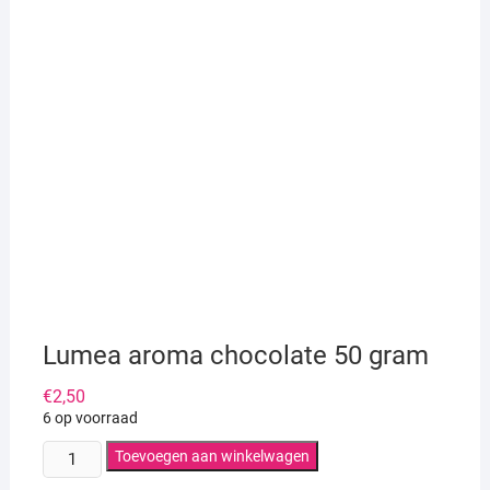
Lumea aroma chocolate 50 gram
€
2,50
6 op voorraad
Lumea
Toevoegen aan winkelwagen
aroma