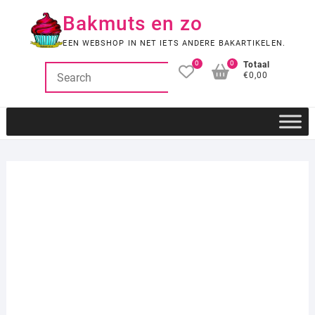
Ga
Bakmuts en zo
naar
de
EEN WEBSHOP IN NET IETS ANDERE BAKARTIKELEN.
inhoud
0
0
Totaal
€0,00