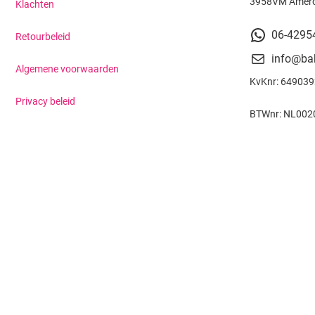
3958VM Amer
Klachten
06-4295
Retourbeleid
info@ba
Algemene voorwaarden
KvKnr: 64903
Privacy beleid
BTWnr: NL002