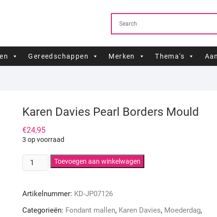
ren
Gereedschappen
Merken
Thema's
Aan
Karen Davies Pearl Borders Mould
€
24,95
3 op voorraad
Karen
Toevoegen aan winkelwagen
Davies
Pearl
Artikelnummer:
KD-JP07126
Borders
Mould
Categorieën:
Fondant mallen
,
Karen Davies
,
Moederdag
,