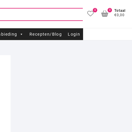
0
0
Totaal
€0,00
bieding
Recepten/Blog
Login