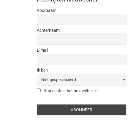
Voornaam
Achternaam
E-mail
Ik ben
Ik accepteer het privacybeleid