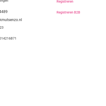
ongen
Registreren
4489
Registreren B2B
kmutsenzo.nl
923
014216B71