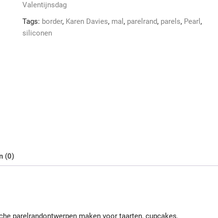
aantal
Valentijnsdag
Tags:
border
,
Karen Davies
,
mal
,
parelrand
,
parels
,
Pearl
,
siliconen
n (0)
ische parelrandontwerpen maken voor taarten, cupcakes,