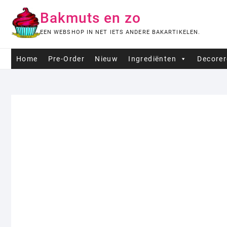
Ga
Bakmuts en zo
naar
de
EEN WEBSHOP IN NET IETS ANDERE BAKARTIKELEN.
inhoud
Home
Pre-Order
Nieuw
Ingrediënten
Decore