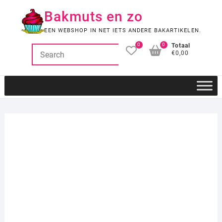
Ga
Bakmuts en zo
naar
de
EEN WEBSHOP IN NET IETS ANDERE BAKARTIKELEN.
inhoud
0
0
Totaal
€0,00