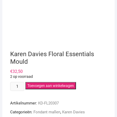
Karen Davies Floral Essentials
Mould
€
32,50
2 op voorraad
Karen
Toevoegen aan winkelwagen
Davies
Floral
Artikelnummer:
KD-FL20307
Essentials
Mould
Categorieën:
Fondant mallen
,
Karen Davies
aantal