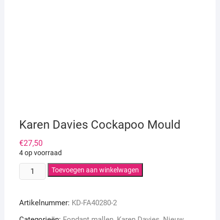
Karen Davies Cockapoo Mould
€
27,50
4 op voorraad
Karen
Toevoegen aan winkelwagen
Davies
Cockapoo
Artikelnummer:
KD-FA40280-2
Mould
aantal
Categorieën:
Fondant mallen
,
Karen Davies
,
Nieuw