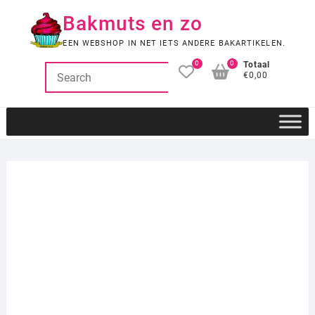
Ga
Bakmuts en zo
naar
de
EEN WEBSHOP IN NET IETS ANDERE BAKARTIKELEN.
inhoud
0
0
Totaal
€0,00