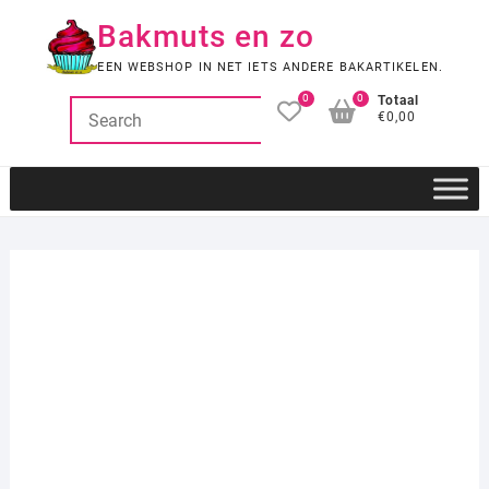
Ga
Bakmuts en zo
naar
de
EEN WEBSHOP IN NET IETS ANDERE BAKARTIKELEN.
inhoud
0
0
Totaal
€0,00