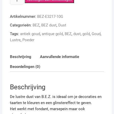
lustre
dust
Artikelnummer:
BEZ-E3217-10G
antique
gold
Categorieën:
BEZ
,
BEZ dust
,
Dust
10
Tags:
antiek goud
,
antique gold
,
BEZ
,
dust
,
gold
,
Goud
,
gram
Lustre
,
Poeder
aantal
Beschrijving
Aanvullende informatie
Beoordelingen (0)
Beschrijving
De lustre dust van B.E.Z. is ideaal om je decoraties en
taarten te kleuren en een glinstereffect te geven.
Het werkt met fondant, marsepein maar ook