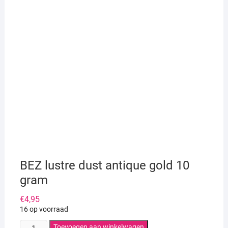
BEZ lustre dust antique gold 10
gram
€
4,95
16 op voorraad
BEZ
Toevoegen aan winkelwagen