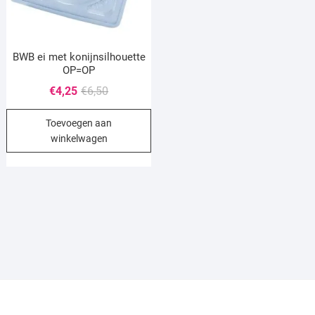
BWB ei met konijnsilhouette
OP=OP
Oorspronkelijke
Huidige
€
4,25
€
6,50
prijs
prijs
Toevoegen aan
was:
is:
winkelwagen
€6,50.
€4,25.