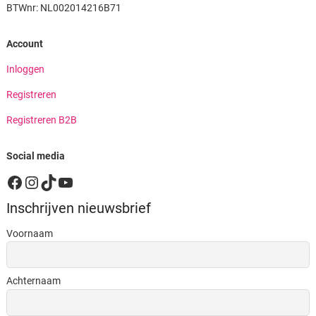
BTWnr: NL002014216B71
Account
Inloggen
Registreren
Registreren B2B
Social media
Facebook
Instagram
TikTok
YouTube
Inschrijven nieuwsbrief
Voornaam
Achternaam