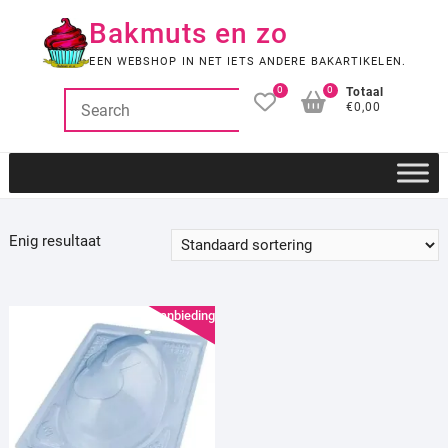
Ga
Bakmuts en zo
naar
de
EEN WEBSHOP IN NET IETS ANDERE BAKARTIKELEN.
inhoud
0
0
Totaal
€0,00
Enig resultaat
Aanbieding!