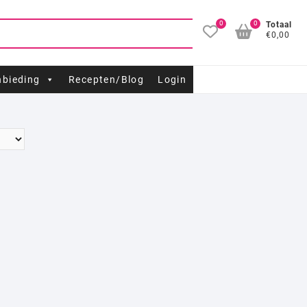
0
0
Totaal
€0,00
bieding
Recepten/Blog
Login