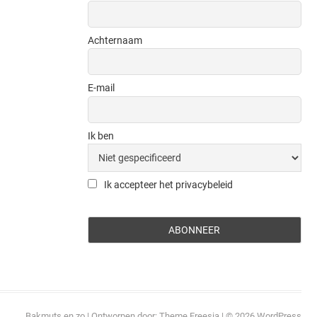
Achternaam
E-mail
Ik ben
Ik accepteer het privacybeleid
Bakmuts en zo
| Ontworpen door:
Theme Freesia
| © 2026
WordPress