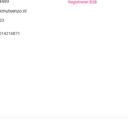
4489
Registreren B2B
kmutsenzo.nl
923
014216B71