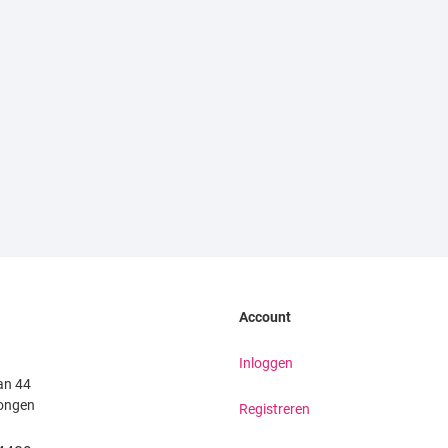
Account
Inloggen
an 44
ongen
Registreren