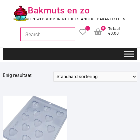
Ga
Bakmuts en zo
naar
de
EEN WEBSHOP IN NET IETS ANDERE BAKARTIKELEN.
inhoud
0
0
Totaal
€0,00
Enig resultaat