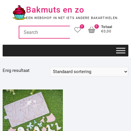
Ga
Bakmuts en zo
naar
de
EEN WEBSHOP IN NET IETS ANDERE BAKARTIKELEN.
inhoud
0
0
Totaal
€0,00
Enig resultaat