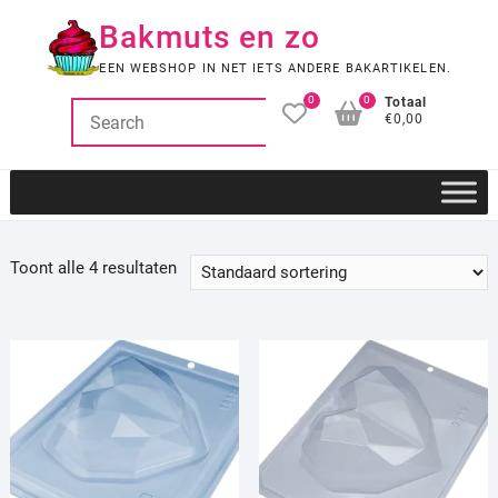
Ga
Bakmuts en zo
naar
de
EEN WEBSHOP IN NET IETS ANDERE BAKARTIKELEN.
inhoud
0
0
Totaal
€0,00
Toont alle 4 resultaten