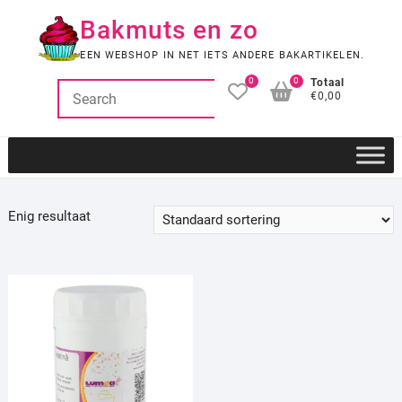
Ga
Bakmuts en zo
naar
de
EEN WEBSHOP IN NET IETS ANDERE BAKARTIKELEN.
inhoud
0
0
Totaal
€0,00
Enig resultaat