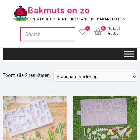
Ga
Bakmuts en zo
naar
de
EEN WEBSHOP IN NET IETS ANDERE BAKARTIKELEN.
inhoud
0
0
Totaal
€0,00
Toont alle 2 resultaten