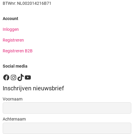
BTWnr: NL002014216B71
Account
Inloggen
Registreren
Registreren B2B
Social media
Facebook
Instagram
TikTok
YouTube
Inschrijven nieuwsbrief
Voornaam
Achternaam