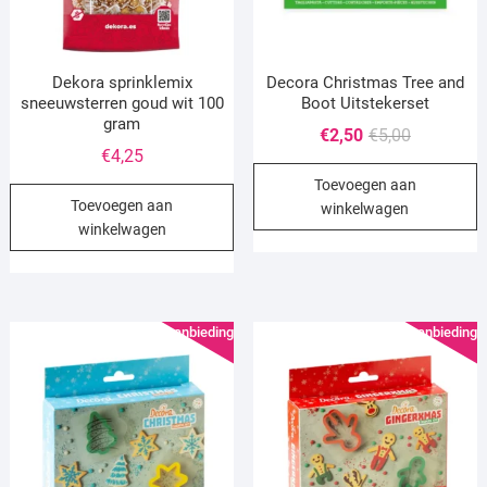
Dekora sprinklemix
Decora Christmas Tree and
sneeuwsterren goud wit 100
Boot Uitstekerset
gram
Oorspronke
Huidige
€
2,50
€
5,00
€
4,25
prijs
prijs
Toevoegen aan
was:
is:
Toevoegen aan
winkelwagen
€5,00.
€2,50.
winkelwagen
Aanbieding!
Aanbieding!