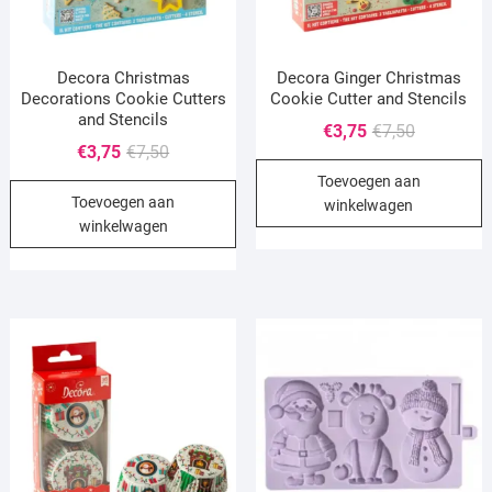
Decora Christmas
Decora Ginger Christmas
Decorations Cookie Cutters
Cookie Cutter and Stencils
and Stencils
Oorspronke
Huidige
€
3,75
€
7,50
Oorspronkelijke
Huidige
€
3,75
€
7,50
prijs
prijs
prijs
prijs
Toevoegen aan
was:
is:
Toevoegen aan
was:
is:
winkelwagen
€7,50.
€3,75.
winkelwagen
€7,50.
€3,75.