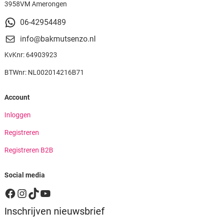
3958VM Amerongen
06-42954489
info@bakmutsenzo.nl
KvKnr: 64903923
BTWnr: NL002014216B71
Account
Inloggen
Registreren
Registreren B2B
Social media
Facebook
Instagram
TikTok
YouTube
Inschrijven nieuwsbrief