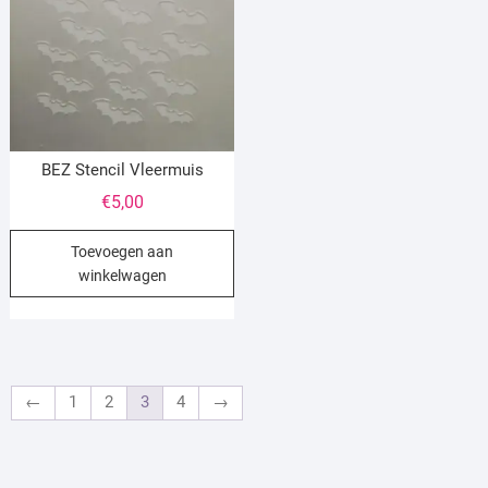
BEZ Stencil Vleermuis
€
5,00
Toevoegen aan
winkelwagen
←
1
2
3
4
→